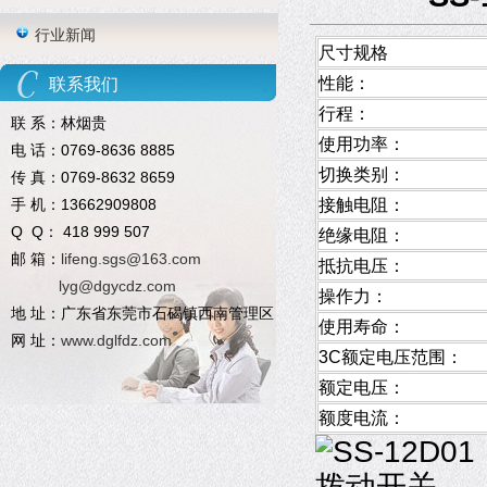
行业新闻
尺寸规格
性能：
联系我们
行程：
联 系：林烟贵
使用功率：
电 话：0769-8636 8885
切换类别：
传 真：0769-8632 8659
手 机：13662909808
接触电阻：
Q Q： 418 999 507
绝缘电阻：
邮 箱：
lifeng.sgs@163.com
抵抗电压：
lyg@dgycdz.com
操作力：
地 址：广东省东莞市石碣镇西南管理区
使用寿命：
网 址：
www.dglfdz.com
3C额定电压范围：
额定电压
：
额度电流：