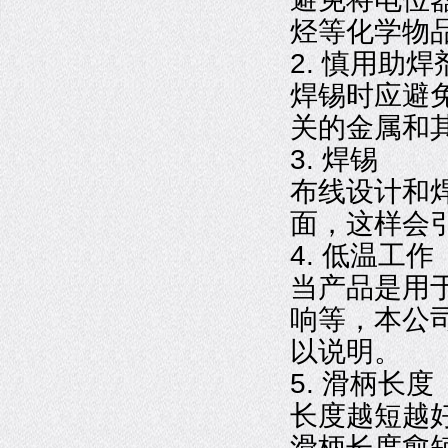
烃等化学物
2. 慎用助焊
焊锡时应避
关的金属和
3. 焊锡
布线设计和
面，这样会
4. 低温工作
当产品是用
响等，本公
以说明。
5. 滑柄长度
长度越短越
滑柄长度愈