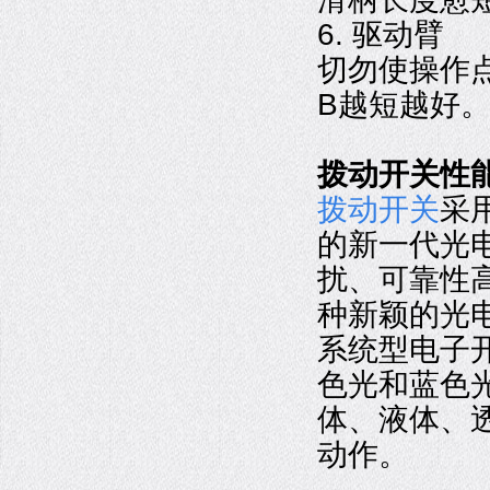
6. 驱动臂
切勿使操作
B越短越好
拨动开关性
拨动开关
采
的新一代光
扰、可靠性
种新颖的光
系统型电子
色光和蓝色
体、液体、
动作。